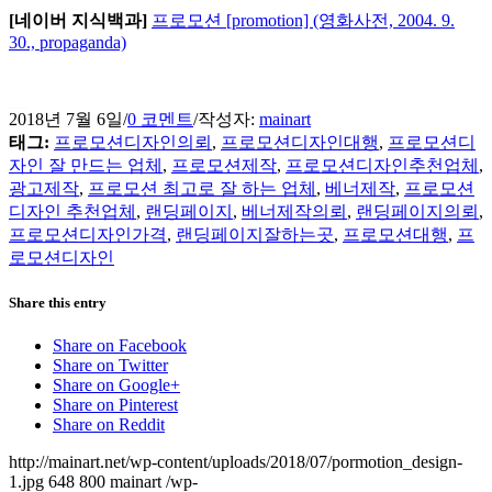
[네이버 지식백과]
프로모션 [promotion] (영화사전, 2004. 9.
30., propaganda)
프로모션 디자인 대행, 프로모션 디자인 의뢰
2018년 7월 6일
/
0 코멘트
/
작성자:
mainart
태그:
프로모션디자인의뢰
,
프로모션디자인대행
,
프로모션디
자인 잘 만드는 업체
,
프로모션제작
,
프로모션디자인추천업체
,
광고제작
,
프로모션 최고로 잘 하는 업체
,
베너제작
,
프로모션
디자인 추천업체
,
랜딩페이지
,
베너제작의뢰
,
랜딩페이지의뢰
,
프로모션디자인가격
,
랜딩페이지잘하는곳
,
프로모션대행
,
프
로모션디자인
Share this entry
Share on Facebook
Share on Twitter
Share on Google+
Share on Pinterest
Share on Reddit
http://mainart.net/wp-content/uploads/2018/07/pormotion_design-
1.jpg
648
800
mainart
/wp-