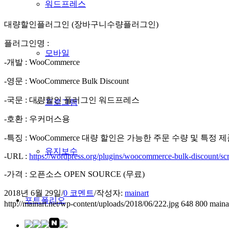
워드프레스
대량할인플러그인 (장바구니수량플러그인)
플러그인명 :
모바일
-개발 : WooCommerce
-영문 : WooCommerce Bulk Discount
-국문 : 대량할인 플러그인 워드프레스
프로그램
-호환 : 우커머스용
-특징 : WooCommerce 대량 할인은 가능한 주문 수량 및 
유지보수
-URL :
https://wordpress.org/plugins/woocommerce-bulk-discount/scr
-가격 : 오픈소스 OPEN SOURCE (무료)
2018년 6월 29일
/
0 코멘트
/
작성자:
mainart
포트폴리오
http://mainart.net/wp-content/uploads/2018/06/222.jpg
648
800
maina