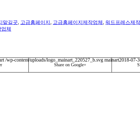
지맡길곳
,
고급홈페이지
,
고급홈페이지제작업체
,
워드프레스제
작업체
rt
/wp-content/uploads/logo_mainart_220527_b.svg
mainart
2018-07-3
er
Share on Google+
S